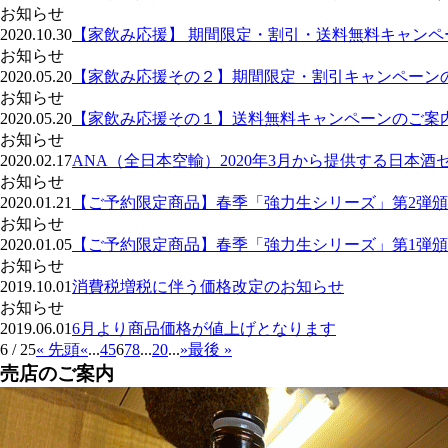
お知らせ
2020.10.30
【家飲み応援】 期間限定・割引・送料無料キャンペ
お知らせ
2020.05.20
【家飲み応援その２】期間限定・割引キャンペーン
お知らせ
2020.05.20
【家飲み応援その１】送料無料キャンペーンのご案
お知らせ
2020.02.17
ANA（全日本空輸）2020年3月から提供する日本
お知らせ
2020.01.21
【ご予約限定商品】春季「強力生シリーズ」第2弾
お知らせ
2020.01.05
【ご予約限定商品】春季「強力生シリーズ」第1弾
お知らせ
2019.10.01
消費税増税に伴う価格改定のお知らせ
お知らせ
2019.06.01
6月より商品価格が値上げとなります
6 / 25
« 先頭
«
...
4
5
6
7
8
...
20
...
»
最後 »
売店のご案内