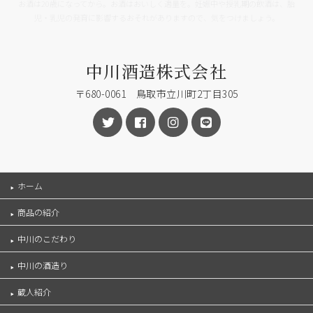
お酒は20歳になってから。お酒はおいしく適量を。妊娠中や授乳期の飲酒は、胎
児・乳児の発育に影響するおそれがありますので、気をつけましょう。
中川酒造株式会社
〒680-0061 鳥取市立川町2丁目305
ホーム
商品の紹介
中川のこだわり
中川の酒造り
蔵人紹介