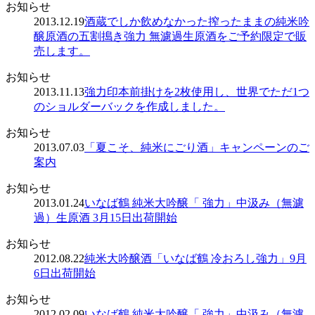
お知らせ
2013.12.19
酒蔵でしか飲めなかった搾ったままの純米吟
醸原酒の五割搗き強力 無濾過生原酒をご予約限定で販
売します。
お知らせ
2013.11.13
強力印本前掛けを2枚使用し、世界でただ1つ
のショルダーバックを作成しました。
お知らせ
2013.07.03
「夏こそ、純米にごり酒」キャンペーンのご
案内
お知らせ
2013.01.24
いなば鶴 純米大吟醸「 強力」中汲み（無濾
過）生原酒 3月15日出荷開始
お知らせ
2012.08.22
純米大吟醸酒「いなば鶴 冷おろし強力」9月
6日出荷開始
お知らせ
2012.02.09
いなば鶴 純米大吟醸「 強力」中汲み（無濾